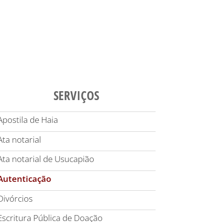
SERVIÇOS
Apostila de Haia
Ata notarial
Ata notarial de Usucapião
Autenticação
Divórcios
Escritura Pública de Doação