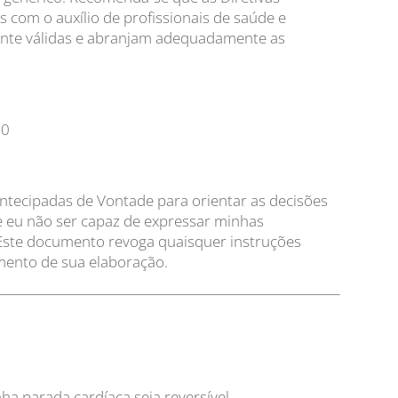
 com o auxílio de profissionais de saúde e
mente válidas e abranjam adequadamente as
70
 Antecipadas de Vontade para orientar as decisões
 eu não ser capaz de expressar minhas
 Este documento revoga quaisquer instruções
mento de sua elaboração.
a parada cardíaca seja reversível.