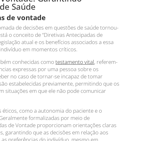
 de Saúde
as de vontade
e tomada de decisões em questões de saúde tornou-
stá o conceito de “Diretivas Antecipadas de
egislação atual e os benefícios associados a essa
 indivíduo em momentos críticos.
também conhecidas como
testamento vital
, referem-
ências expressas por uma pessoa sobre os
ber no caso de tornar-se incapaz de tomar
 são estabelecidas previamente, permitindo que os
em situações em que ele não pode comunicar
s éticos, como a autonomia do paciente e o
 Geralmente formalizadas por meio de
adas de Vontade proporcionam orientações claras
res, garantindo que as decisões em relação aos
 as preferências do indivíduo, mesmo em