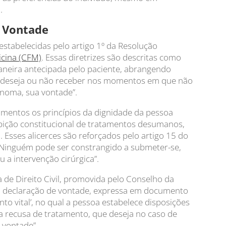
.
e Vontade
estabelecidas pelo artigo 1º da Resolução
icina (CFM)
. Essas diretrizes são descritas como
aneira antecipada pelo paciente, abrangendo
e deseja ou não receber nos momentos em que não
ônoma, sua vontade”.
mentos os princípios da dignidade da pessoa
bição constitucional de tratamentos desumanos,
 Esses alicerces são reforçados pelo artigo 15 do
 “Ninguém pode ser constrangido a submeter-se,
 a intervenção cirúrgica”.
 de Direito Civil, promovida pelo Conselho da
da a declaração de vontade, expressa em documento
o vital’, no qual a pessoa estabelece disposições
a recusa de tratamento, que deseja no caso de
 vontade”.