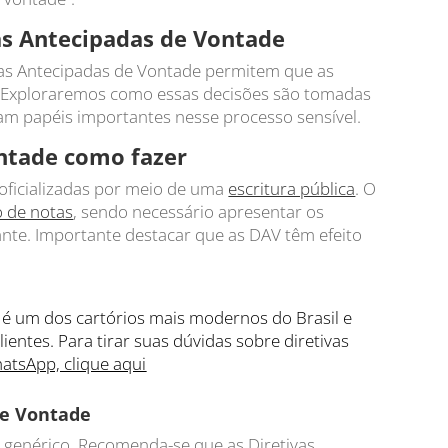
s Antecipadas de Vontade
ivas Antecipadas de Vontade permitem que as
s. Exploraremos como essas decisões são tomadas
m papéis importantes nesse processo sensível.
ontade como fazer
 oficializadas por meio de uma
escritura pública
. O
o de notas
, sendo necessário apresentar os
ante. Importante destacar que as DAV têm efeito
é um dos cartórios mais modernos do Brasil e
lientes. Para tirar suas dúvidas sobre diretivas
atsApp, clique aqui
de Vontade
e genérico. Recomenda-se que as Diretivas