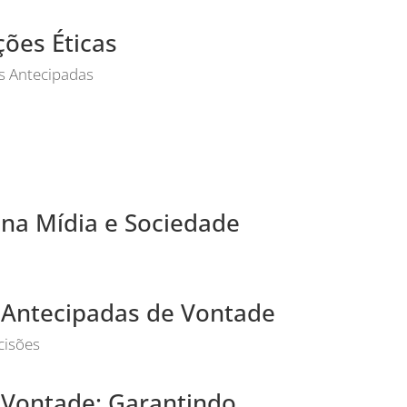
ções Éticas
s Antecipadas
s na Mídia e Sociedade
s Antecipadas de Vontade
cisões
 Vontade: Garantindo