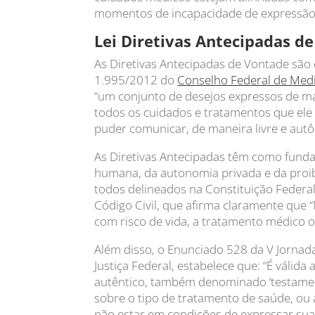
momentos de incapacidade de expressão
Lei Diretivas Antecipadas d
As Diretivas Antecipadas de Vontade são 
1.995/2012 do
Conselho Federal de Med
“um conjunto de desejos expressos de m
todos os cuidados e tratamentos que el
puder comunicar, de maneira livre e aut
As Diretivas Antecipadas têm como funda
humana, da autonomia privada e da proi
todos delineados na Constituição Federal.
Código Civil, que afirma claramente que
com risco de vida, a tratamento médico ou
Além disso, o Enunciado 528 da V Jornada
Justiça Federal, estabelece que: “É váli
autêntico, também denominado ‘testament
sobre o tipo de tratamento de saúde, ou 
não estar em condições de expressar sua