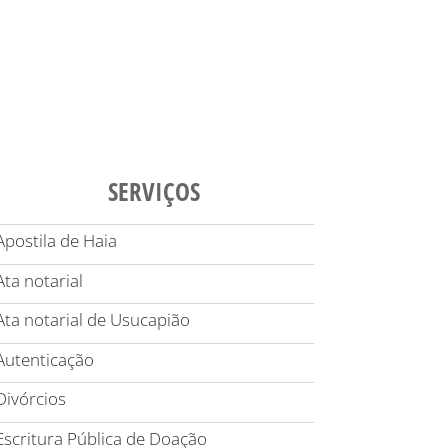
SERVIÇOS
Apostila de Haia
Ata notarial
Ata notarial de Usucapião
Autenticação
Divórcios
Escritura Pública de Doação