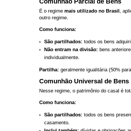
Comunhão Parcial de Bens
É o regime
mais utilizado no Brasil
, ap
outro regime.
Como funciona:
São partilhados:
todos os bens adquir
Não entram na divisão:
bens anterior
individualmente.
Partilha:
geralmente igualitária (50% par
Comunhão Universal de Bens
Nesse regime, o patrimônio do casal é tot
Como funciona:
São partilhados:
todos os bens present
casamento.
Inclui também:
dívidas e obrigações 